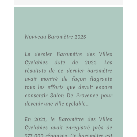
Nouveau Baromètre 2025
Le dernier Baromètre des Villes
Cyclables date de 2021. Les
résultats de ce dernier baromètre
avait montré de façon flagrante
tous les efforts que devait encore
consentir Salon De Provence pour
devenir une ville cyclable…
En 2021, le Baromètre des Villes
Cyclables avait enregistré près de
277 000 réponses. Ce baromètre est