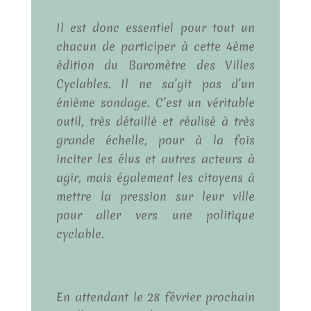
Il est donc essentiel pour tout un
chacun de participer à cette 4ème
édition du Baromètre des Villes
Cyclables. Il ne sa’git pas d’un
énième sondage. C’est un véritable
outil, très détaillé et réalisé à très
grande échelle, pour à la fois
inciter les élus et autres acteurs à
agir, mais également les citoyens à
mettre la pression sur leur ville
pour aller vers une politique
cyclable.
En attendant le 28 février prochain