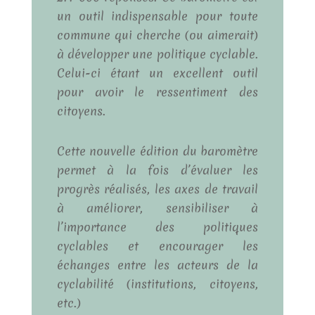
un outil indispensable pour toute
commune qui cherche (ou aimerait)
à développer une politique cyclable.
Celui-ci étant un excellent outil
pour avoir le ressentiment des
citoyens.
Cette nouvelle édition du baromètre
permet à la fois d’évaluer les
progrès réalisés, les axes de travail
à améliorer, sensibiliser à
l’importance des politiques
cyclables et encourager les
échanges entre les acteurs de la
cyclabilité (institutions, citoyens,
etc.)