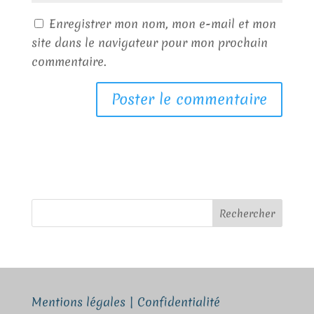
Enregistrer mon nom, mon e-mail et mon
site dans le navigateur pour mon prochain
commentaire.
A
l
t
e
r
Rechercher
n
a
t
i
v
Mentions légales
|
Confidentialité