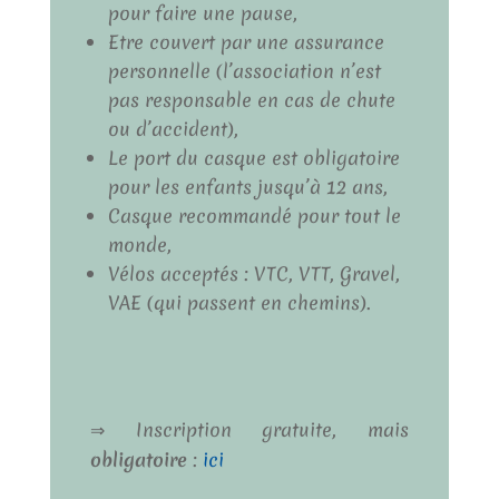
pour faire une pause,
Etre couvert par une assurance
personnelle (l’association n’est
pas responsable en cas de chute
ou d’accident),
Le port du casque est obligatoire
pour les enfants jusqu’à 12 ans,
Casque recommandé pour tout le
monde,
Vélos acceptés : VTC, VTT, Gravel,
VAE (qui passent en chemins).
⇒ Inscription gratuite, mais
obligatoire
:
ici