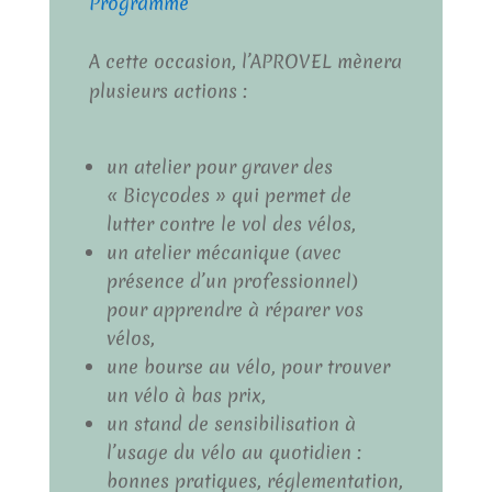
Programme
A cette occasion, l’APROVEL mènera
plusieurs actions :
un atelier pour graver des
« Bicycodes » qui permet de
lutter contre le vol des vélos,
un atelier mécanique (avec
présence d’un professionnel)
pour apprendre à réparer vos
vélos,
une bourse au vélo, pour trouver
un vélo à bas prix,
un stand de sensibilisation à
l’usage du vélo au quotidien :
bonnes pratiques, réglementation,