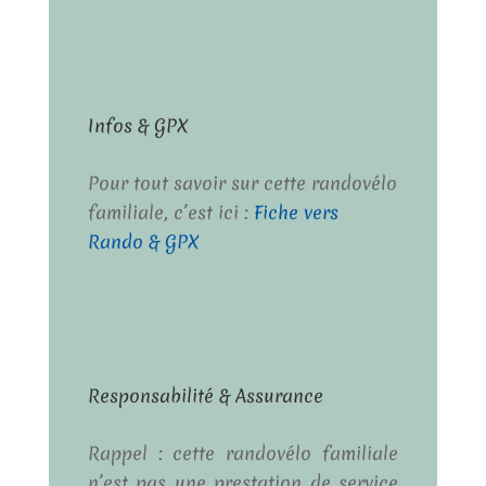
Infos & GPX
Pour tout savoir sur cette randovélo
familiale, c’est ici :
Fiche vers
Rando & GPX
Responsabilité & Assurance
Rappel : cette randovélo familiale
n’est pas une prestation de service