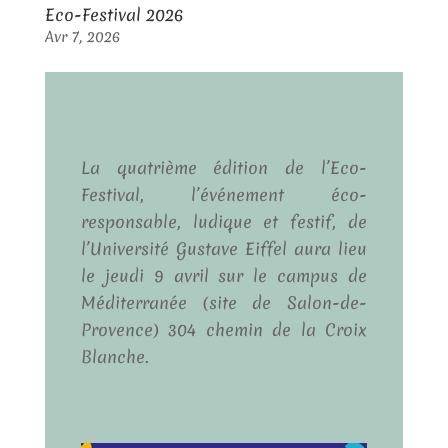
Eco-Festival 2026
Avr 7, 2026
La quatrième édition de l’Eco-
Festival, l’événement éco-
responsable, ludique et festif, de
l’Université Gustave Eiffel aura lieu
le jeudi 9 avril sur le campus de
Méditerranée (site de Salon-de-
Provence) 304 chemin de la Croix
Blanche.