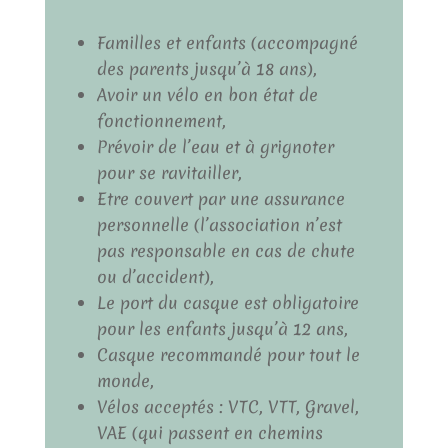
Familles et enfants (accompagné
des parents jusqu’à 18 ans),
Avoir un vélo en bon état de
fonctionnement,
Prévoir de l’eau et à grignoter
pour se ravitailler,
Etre couvert par une assurance
personnelle (l’association n’est
pas responsable en cas de chute
ou d’accident),
Le port du casque est obligatoire
pour les enfants jusqu’à 12 ans,
Casque recommandé pour tout le
monde,
Vélos acceptés : VTC, VTT, Gravel,
VAE (qui passent en chemins