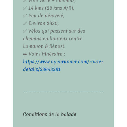
✅ Voie verte + chemins,
✅ 14 kms (28 kms A/R),
✅ Peu de dénivelé,
✅ Environ 2h30,
✅ Vélos qui passent sur des
chemins caillouteux (entre
Lamanon & Sénas).
➡️ Voir l’itinéraire :
https://www.openrunner.com/route-
details/23643281
Conditions de la balade