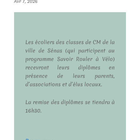
Avr 7, 2026
Les écoliers des classes de CM de la
ville de Sénas (qui participent au
programme Savoir Rouler à Vélo)
recevront leurs diplômes en
présence de leurs parents,
d’associations et d’élus locaux.
La remise des diplômes se tiendra à
16h30.