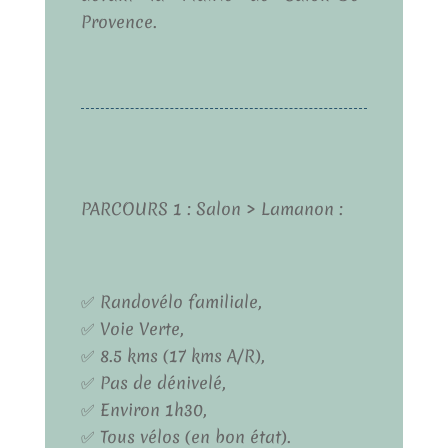
Provence.
PARCOURS 1 : Salon > Lamanon :
✅ Randovélo familiale,
✅ Voie Verte,
✅ 8.5 kms (17 kms A/R),
✅ Pas de dénivelé,
✅ Environ 1h30,
✅ Tous vélos (en bon état).