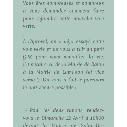
Vous êtes nombreuses et nombreux
à vous demander comment faire
pour rejoindre cette nouvelle voie
verte.
.
A l’Aprovel, on a déjà essayé cette
voie verte et on vous a fait un petit
GPX pour vous simplifier la vie.
L’itinéraire va de la Mairie de Salon
à la Mairie de
Lamanon
(et vice
versa !). On vous a fait le parcours
le plus sécure possible !
⇒ Pour les deux randos, rendez-
vous le Dimanche 12 Avril à 10h00
devant la Mairie de Salon-De-