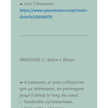
➡️ Voir l’itinéraire :
https://www.openrunner.com/route-
details/23506970
PARCOURS 2 : Salon > Sénas :
➡️ A Lamanon, et pour celles/ceux
que ça intéressent, on prolongera
jusqu’à Sénas le long du canal.
✅ Randovélo cyclotourisme,