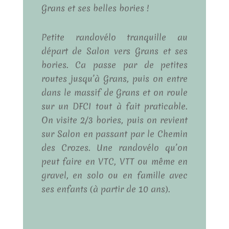
Grans et ses belles bories !
Petite randovélo tranquille au
départ de Salon vers Grans et ses
bories. Ca passe par de petites
routes jusqu’à Grans, puis on entre
dans le massif de Grans et on roule
sur un DFCI tout à fait praticable.
On visite 2/3 bories, puis on revient
sur Salon en passant par le Chemin
des Crozes. Une randovélo qu’on
peut faire en VTC, VTT ou même en
gravel, en solo ou en famille avec
ses enfants (à partir de 10 ans).