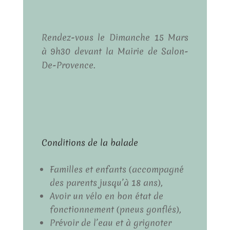
Rendez-vous le Dimanche 15 Mars
à 9h30 devant la Mairie de Salon-
De-Provence.
Conditions de la balade
Familles et enfants (accompagné
des parents jusqu’à 18 ans),
Avoir un vélo en bon état de
fonctionnement (pneus gonflés),
Prévoir de l’eau et à grignoter